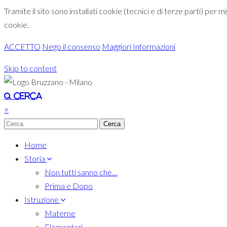
Tramite il sito sono installati cookie (tecnici e di terze parti) per 
cookie.
ACCETTO
Nego il consenso
Maggiori Informazioni
Skip to content
Toggle navigation
Cerca
×
Home
Storia
Non tutti sanno che…
Prima e Dopo
Istruzione
Materne
Elementari