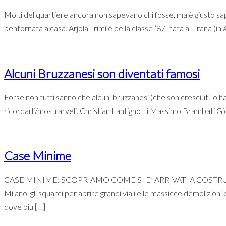
Molti del quartiere ancora non sapevano chi fosse, ma è giusto saper
bentornata a casa. Arjola Trimi è della classe ’87, nata a Tirana (in Al
Alcuni Bruzzanesi son diventati famosi
Forse non tutti sanno che alcuni bruzzanesi (che son cresciuti o ha
ricordarli/mostrarveli. Christian Lantignotti Massimo Brambati G
Case Minime
CASE MINIME: SCOPRIAMO COME SI E’ ARRIVATI A COSTRUIRLE N
Milano, gli squarci per aprire grandi viali e le massicce demolizion
dove più […]