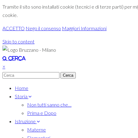
Tramite il sito sono installati cookie (tecnici e di terze parti) per 
cookie.
ACCETTO
Nego il consenso
Maggiori Informazioni
Skip to content
Toggle navigation
Cerca
×
Home
Storia
Non tutti sanno che…
Prima e Dopo
Istruzione
Materne
Elementari