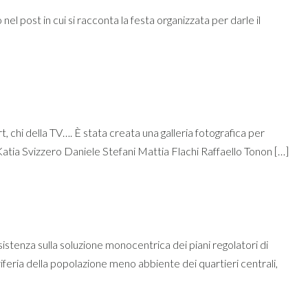
l post in cui si racconta la festa organizzata per darle il
, chi della TV…. È stata creata una galleria fotografica per
tia Svizzero Daniele Stefani Mattia Flachi Raffaello Tonon […]
ulla soluzione monocentrica dei piani regolatori di
riferia della popolazione meno abbiente dei quartieri centrali,