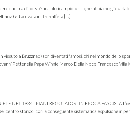
e che tra di noi vi è una pluricampionessa; ne abbiamo già parlato ne
bania) ed arrivata in Italia all’età […]
n vissuto a Bruzznao) son diventati famosi, chi nel mondo dello sport
iovanni Pettenella Papa Winnie Marco Della Noce Francesco Villa Ka
EL 1934 I PIANI REGOLATORI IN EPOCA FASCISTA L’insistenza s
i del centro storico, con la conseguente sistematica espulsione in pe