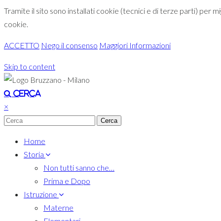
Tramite il sito sono installati cookie (tecnici e di terze parti) per 
cookie.
ACCETTO
Nego il consenso
Maggiori Informazioni
Skip to content
Toggle navigation
Cerca
×
Home
Storia
Non tutti sanno che…
Prima e Dopo
Istruzione
Materne
Elementari