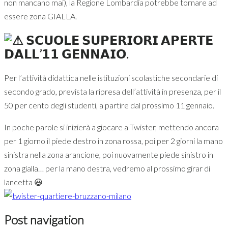
non mancano mai), la Regione Lombardia potrebbe tornare ad
essere zona GIALLA.
𝗦𝗖𝗨𝗢𝗟𝗘 𝗦𝗨𝗣𝗘𝗥𝗜𝗢𝗥𝗜 𝗔𝗣𝗘𝗥𝗧𝗘
𝗗𝗔𝗟𝗟’𝟭𝟭 𝗚𝗘𝗡𝗡𝗔𝗜𝗢.
Per l’attività didattica nelle istituzioni scolastiche secondarie di
secondo grado, prevista la ripresa dell’attività in presenza, per il
50 per cento degli studenti, a partire dal prossimo 11 gennaio.
In poche parole si inizierà a giocare a Twister, mettendo ancora
per 1 giorno il piede destro in zona rossa, poi per 2 giorni la mano
sinistra nella zona arancione, poi nuovamente piede sinistro in
zona gialla… per la mano destra, vedremo al prossimo girar di
lancetta 😃
Post navigation