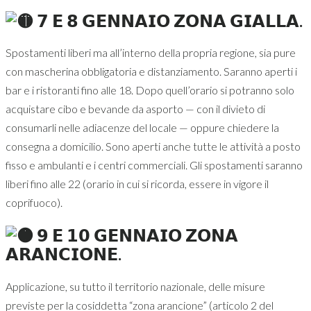
𝟳 𝗘 𝟴 𝗚𝗘𝗡𝗡𝗔𝗜𝗢 𝗭𝗢𝗡𝗔 𝗚𝗜𝗔𝗟𝗟𝗔.
Spostamenti liberi ma all’interno della propria regione, sia pure
con mascherina obbligatoria e distanziamento. Saranno aperti i
bar e i ristoranti fino alle 18. Dopo quell’orario si potranno solo
acquistare cibo e bevande da asporto — con il divieto di
consumarli nelle adiacenze del locale — oppure chiedere la
consegna a domicilio. Sono aperti anche tutte le attività a posto
fisso e ambulanti e i centri commerciali. Gli spostamenti saranno
liberi fino alle 22 (orario in cui si ricorda, essere in vigore il
coprifuoco).
𝟵 𝗘 𝟭𝟬 𝗚𝗘𝗡𝗡𝗔𝗜𝗢 𝗭𝗢𝗡𝗔
𝗔𝗥𝗔𝗡𝗖𝗜𝗢𝗡𝗘.
Applicazione, su tutto il territorio nazionale, delle misure
previste per la cosiddetta “zona arancione” (articolo 2 del