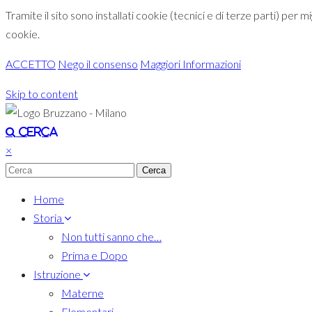
Tramite il sito sono installati cookie (tecnici e di terze parti) per 
cookie.
ACCETTO
Nego il consenso
Maggiori Informazioni
Skip to content
Toggle navigation
Cerca
×
Home
Storia
Non tutti sanno che…
Prima e Dopo
Istruzione
Materne
Elementari