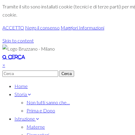
Tramite il sito sono installati cookie (tecnici e di terze parti) per 
cookie.
ACCETTO
Nego il consenso
Maggiori Informazioni
Skip to content
Toggle navigation
Cerca
×
Home
Storia
Non tutti sanno che…
Prima e Dopo
Istruzione
Materne
Elementari