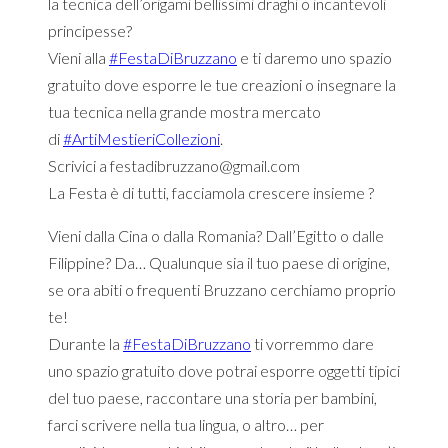
la tecnica dell’origami bellissimi draghi o incantevoli
principesse?
Vieni alla
#
FestaDiBruzzano
e ti daremo uno spazio
gratuito dove esporre le tue creazioni o insegnare la
tua tecnica nella grande mostra mercato
di
#
ArtiMestieriCollezioni
.
Scrivici a festadibruzzano@gmail.com
La Festa è di tutti, facciamola crescere insieme
?
Vieni dalla Cina o dalla Romania? Dall’Egitto o dalle
Filippine? Da… Qualunque sia il tuo paese di origine,
se ora abiti o frequenti Bruzzano cerchiamo proprio
te!
Durante la
#
FestaDiBruzzano
ti vorremmo dare
uno spazio gratuito dove potrai esporre oggetti tipici
del tuo paese, raccontare una storia per bambini,
farci scrivere nella tua lingua, o altro… per