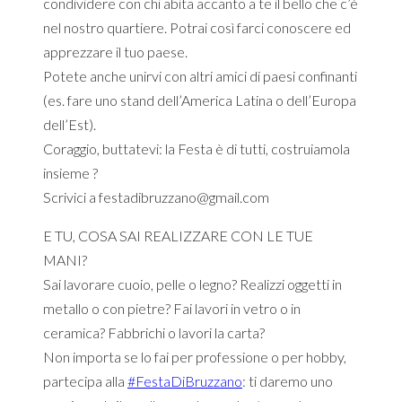
condividere con chi abita accanto a te il bello che c’è
nel nostro quartiere. Potrai così farci conoscere ed
apprezzare il tuo paese.
Potete anche unirvi con altri amici di paesi confinanti
(es. fare uno stand dell’America Latina o dell’Europa
dell’Est).
Coraggio, buttatevi: la Festa è di tutti, costruiamola
insieme
?
Scrivici a festadibruzzano@gmail.com
E TU, COSA SAI REALIZZARE CON LE TUE
MANI?
Sai lavorare cuoio, pelle o legno? Realizzi oggetti in
metallo o con pietre? Fai lavori in vetro o in
ceramica? Fabbrichi o lavori la carta?
Non importa se lo fai per professione o per hobby,
partecipa alla
#
FestaDiBruzzano
: ti daremo uno